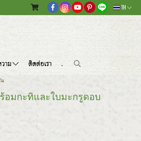
TH
ความ
ติดต่อเรา
.
ัม
คพร้อมกะทิและใบมะกรูดอบ