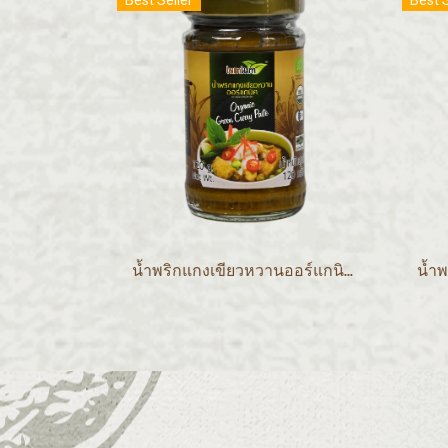
Best Seller
Best S
น้ำพริกแกงเขียวหวานออร์แกนิค 120 กรัม