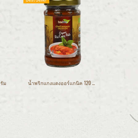
Best Seller
รัม
น้ำพริกแกงแดงออร์แกนิค 120 กรัม