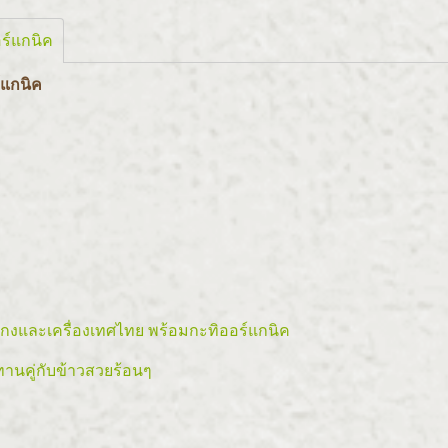
ร์แกนิค
์แกนิค
งและเครื่องเทศไทย พร้อมกะทิออร์แกนิค
นคู่กับข้าวสวยร้อนๆ