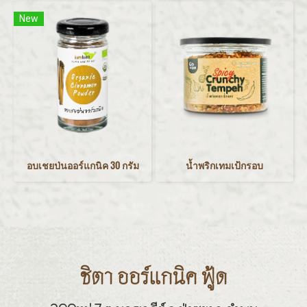
New
อบเชยป่นออร์แกนิค 30 กรัม
น้ำพริกเทมเป้กรอบ
ชิตา ออร์แกนิค ฟู้ด