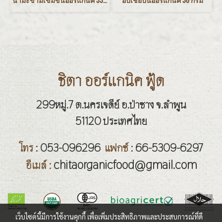
น้ำมะขามเข้มข้นออร์แกนิค 330 กรัม
อบเชยป่นออร์แกนิค 30 กรัม
ชิตา ออร์แกนิค ฟู้ด
299หมู่.7 ต.นครเจดีย์ อ.ป่าซาง จ.ลำพูน
51120 ประเทศไทย
โทร
: 053-096296
แฟกซ์
: 66-5309-6297
chitaorganicfood@gmail.com
อีเมล์
:
เว็บไซต์นี้มีการใช้งานคุกกี้ เพื่อเพิ่มประสิทธิภาพและประสบการณ์ที่ดี