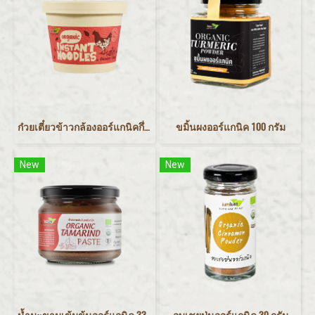
ก๋วยเตี๋ยวข้าวกล้องออร์แกนิคกึ่งสำเร็จรูป-รสไก่ 75 กรัม
ขมิ้นผงออร์แกนิค 100 กรัม
New
New