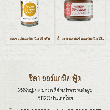
อบเชยป่นออร์แกนิค 30 กรัม
น้ำมะขามเข้มข้นออร์แกนิค 330 กรัม
ชิตา ออร์แกนิค ฟู้ด
299หมู่.7 ต.นครเจดีย์ อ.ป่าซาง จ.ลำพูน
51120 ประเทศไทย