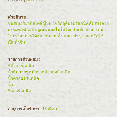
คำอธิบาย :
ซอสเทอริยากิสไตส์ญี่ปุ่น ใช้วัตถุดิบออร์แกนิคคัดสรรจาก
ธรรมชาติ ไม่มีกลูเตน และไม่ใส่วัตถุกันเสีย สามารถนำ
ไปปรุงอาหารได้หลากหลายทั้ง หมัก, ย่าง, ราด หรือใช้
เป็นน้ำจิ้ม
รายการส่วนผสม :
ซีอิ๊วออร์แกนิค
น้ำส้มสายชูหมักจากข้าวออร์แกนิค
น้ำตาลออร์แกนิค
น้ำ
ขิงออร์แกนิค
อายุการเก็บรักษา :
18 เดือน