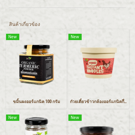
สินค้าเกี่ยวข้อง
New
New
ขมิ้นผงออร์แกนิค 100 กรัม
ก๋วยเตี๋ยวข้าวกล้องออร์แกนิคกึ่งสำเร็จรูป-รสไก่ 75 กรัม
New
New