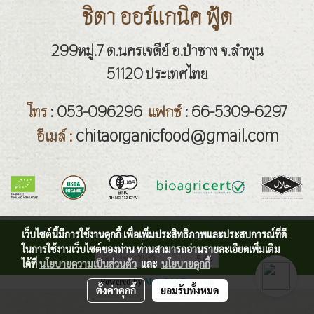
ชิตา ออร์แกนิค ฟู้ด
299หมู่.7 ต.นครเจดีย์ อ.ป่าซาง จ.ลำพูน
51120 ประเทศไทย
โทร
: 053-096296
แฟกซ์
: 66-5309-6297
chitaorganicfood@gmail.com
อีเมล์
:
เว็บไซต์นี้มีการใช้งานคุกกี้ เพื่อเพิ่มประสิทธิภาพและประสบการณ์ที่ดี
Certified Organic by bioagricert
ในการใช้งานเว็บไซต์ของท่าน ท่านสามารถอ่านรายละเอียดเพิ่มเติม
ผู้เข้าชมวันนี้
543
ได้ที่
นโยบายความเป็นส่วนตัว
และ
นโยบายคุกกี้
Powered by
MakeWebEasy.com
ตั้งค่าคุกกี้
ยอมรับทั้งหมด